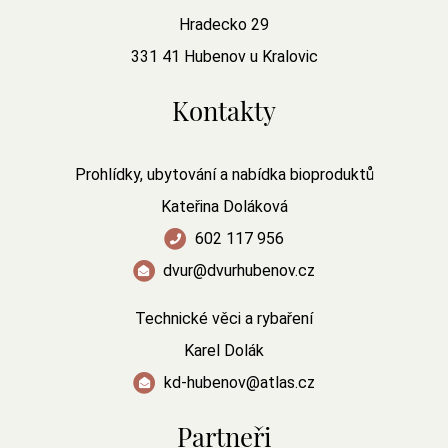
Hradecko 29
331 41 Hubenov u Kralovic
Kontakty
Prohlídky, ubytování a nabídka bioproduktů
Kateřina Doláková
602 117 956
dvur@dvurhubenov.cz
Technické věci a rybaření
Karel Dolák
kd-hubenov@atlas.cz
Partneři