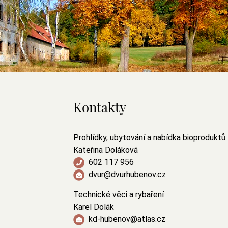
Kontakty
Prohlídky, ubytování a nabídka bioproduktů
Kateřina Doláková
602 117 956
dvur@dvurhubenov.cz
Technické věci a rybaření
Karel Dolák
kd-hubenov@atlas.cz