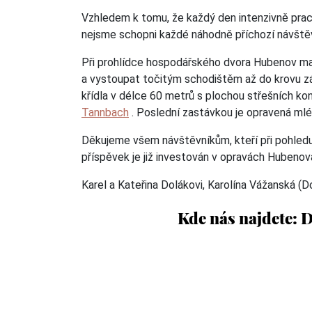
Vzhledem k tomu, že každý den intenzivně pra
nejsme schopni každé náhodně příchozí návštěv
Při prohlídce hospodářského dvora Hubenov maj
a vystoupat točitým schodištěm až do krovu zá
křídla v délce 60 metrů s plochou střešních ko
Tannbach
. Poslední zastávkou je opravená mléč
Děkujeme všem návštěvníkům, kteří při pohledu
příspěvek je již investován v opravách Hubenova
Karel a Kateřina Dolákovi, Karolína Vážanská (D
Kde nás najdete: 