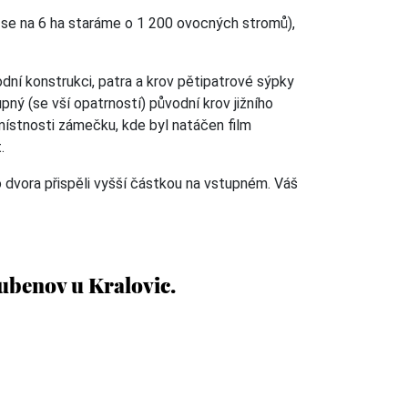
se na 6 ha staráme o 1 200 ovocných stromů),
ní konstrukci, patra a krov pětipatrové sýpky
ý (se vší opatrností) původní krov jižního
 místnosti zámečku, kde byl natáčen film
.
dvora přispěli vyšší částkou na vstupném. Váš
ubenov u Kralovic.