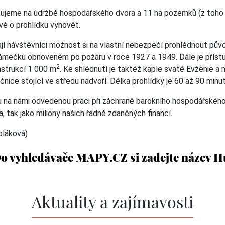
cujeme na údržbě hospodářského dvora a 11 ha pozemků (z toho 
ě o prohlídku vyhovět.
í návštěvníci možnost si na vlastní nebezpečí prohlédnout původ
mečku obnoveném po požáru v roce 1927 a 1949. Dále je přístupn
2
nstrukcí 1 000 m
. Ke shlédnutí je taktéž kaple svaté Evženie a
nice stojící ve středu nádvoří. Délka prohlídky je 60 až 90 minut
 na námi odvedenou práci při záchraně barokního hospodářského 
, tak jako miliony našich řádně zdaněných financí.
oláková)
Do vyhledávače MAPY.CZ si zadejte název H
Aktuality a zajímavosti