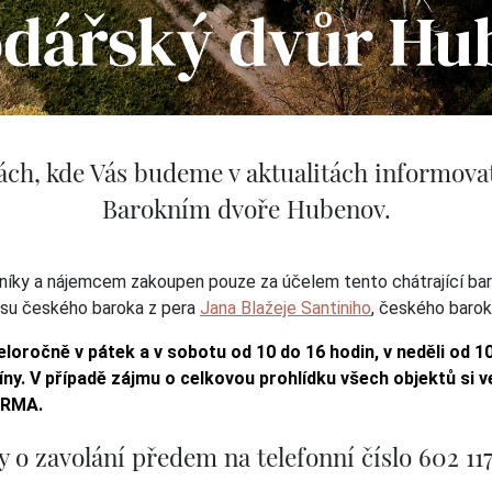
ách, kde Vás budeme v aktualitách informova
Barokním dvoře Hubenov.
tníky a nájemcem zakoupen pouze za účelem tento chátrající ba
rásu českého baroka z pera
Jana Blažeje Santiniho
, českého barok
loročně v pátek a v sobotu od 10 do 16 hodin, v neděli od 1
y. V případě zájmu o celkovou prohlídku všech objektů si 
ARMA.
o zavolání předem na telefonní číslo 602 117