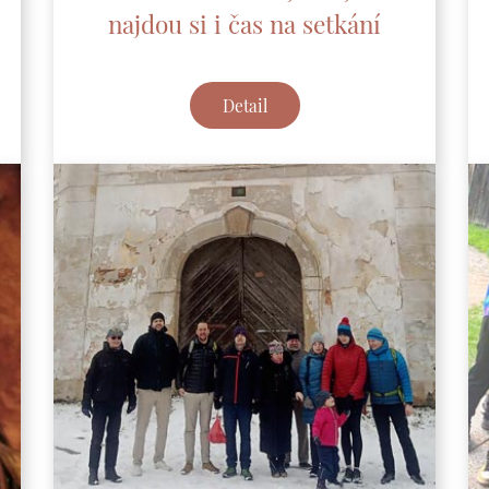
najdou si i čas na setkání
Detail